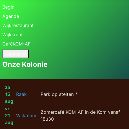
Begin
Agenda
Wijkrestaurant
Wijkkrant
CaféKOM-AF
Kolonie
Onze Kolonie
za
15
Raak
Park op stelten *
aug
vr
Zomercafé KOM-AF in de Kom vanaf
21
Wijkteam
18u30
aug