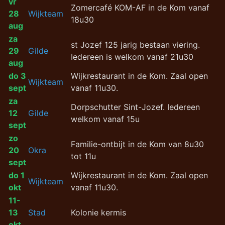
vr
Zomercafé KOM-AF in de Kom vanaf
28
Wijkteam
18u30
aug
za
st Jozef 125 jarig bestaan viering.
29
Gilde
Iedereen is welkom vanaf 21u30
aug
do 3
Wijkrestaurant in de Kom. Zaal open
Wijkteam
sept
vanaf 11u30.
za
Dorpschutter Sint-Jozef. Iedereen
12
Gilde
welkom vanaf 15u
sept
zo
Familie-ontbijt in de Kom van 8u30
20
Okra
tot 11u
sept
do 1
Wijkrestaurant in de Kom. Zaal open
Wijkteam
okt
vanaf 11u30.
11-
13
Stad
Kolonie kermis
okt