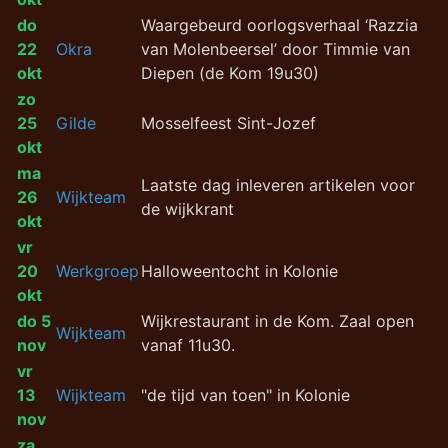
do
Waargebeurd oorlogsverhaal ‘Razzia
22
Okra
van Molenbeersel’ door Timmie van
okt
Diepen (de Kom 19u30)
zo
25
Gilde
Mosselfeest Sint-Jozef
okt
ma
Laatste dag inleveren artikelen voor
26
Wijkteam
de wijkkrant
okt
vr
20
Werkgroep
Halloweentocht in Kolonie
okt
do 5
Wijkrestaurant in de Kom. Zaal open
Wijkteam
nov
vanaf 11u30.
vr
13
Wijkteam
"de tijd van toen" in Kolonie
nov
za